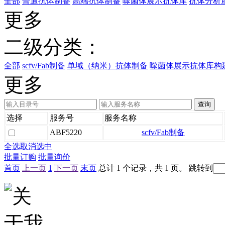
全部
普通抗体制备
高端抗体制备
噬菌体展示抗体库
抗体分析
更多
二级分类：
全部
scfv/Fab制备
单域（纳米）抗体制备
噬菌体展示抗体库构
更多
选择
服务号
服务名称
ABF5220
scfv/Fab制备
全选
取消选中
批量订购
批量询价
首页
上一页
1
下一页
末页
总计 1 个记录，共 1 页。
跳转到