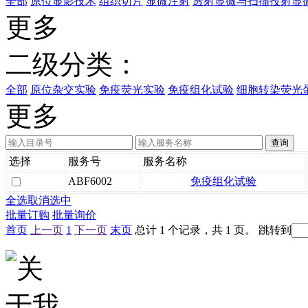
全部
原位显影技术
组织切片
显微注射
透射显微与扫描投射显
更多
二级分类：
全部
原位杂交实验
免疫荧光实验
免疫组化试验
细胞转染荧光
更多
选择
服务号
服务名称
ABF6002
免疫组化试验
全选
取消选中
批量订购
批量询价
首页
上一页
1
下一页
末页
总计 1 个记录，共 1 页。
跳转到