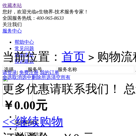
收藏本站
您好，欢迎光临e生物界-技术服务专家！
全国服务热线：
400-965-8633
关注我们
服务中心
帮助中心
常见问题
当前位置：
首页
购物流
>
服务条款
投诉建议
选择
服务号
服务名称
请登录
|
免费注册
我的订单
全选
取消选中
删除所选
清空所有
更多优惠请联系我们！
总
￥0.00元
1
<<继续购物
我的购物车
2
确认订单信息